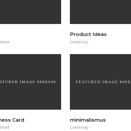
Product Ideas
shoot
Creativity
ness Card
minimalismus
shoot
Creativity