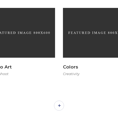
o Art
Colors
shoot
Creativity