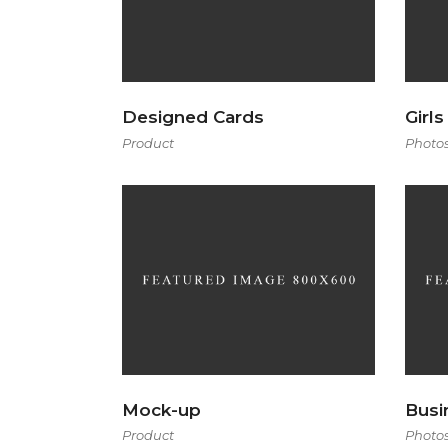
Designed Cards
Girls
Product
Photo
Mock-up
Busi
Product
Photo