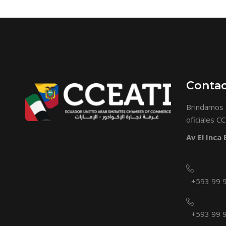
Conta
Brindamos 
oficiales C
Av El Inca
+593 99 
+593 99 