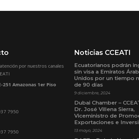
cto
Noticias CCEATI
Ecuatorianos podrán in
atención por nuestros canales
sin visa a Emiratos Ára
CEATI
Unidos por un tiempo
 E-251 Amazonas 1er Piso
de 90 días
9 diciembre, 2024
Dubai Chamber – CCEAT
Dr. José Villena Sierra,
937 7950
Viceministro de Promo
Exportaciones e Invers
13 mayo, 2024
937 7950