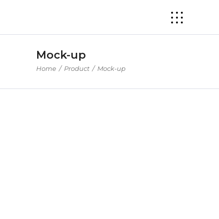
Mock-up
Home
/
Product
/
Mock-up