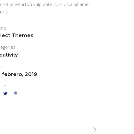
o sit ametni tbh vulputate cursu s a sit amet
uris.
ent:
lect Themes
tegories:
eativity
te:
 febrero, 2019
are: