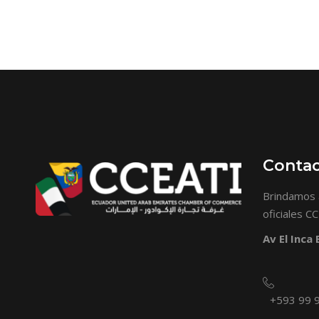
Conta
Brindamos 
oficiales C
Av El Inca
+593 99 