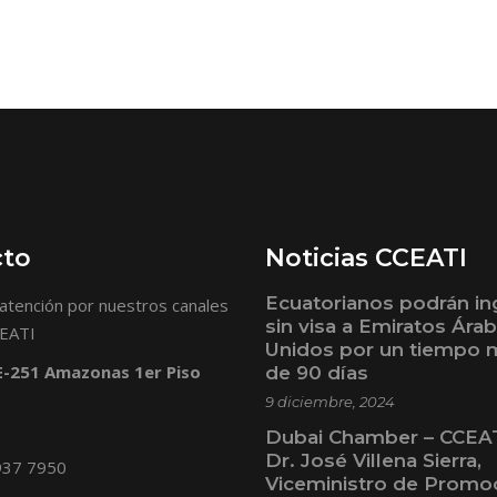
cto
Noticias CCEATI
Ecuatorianos podrán in
atención por nuestros canales
sin visa a Emiratos Ára
CEATI
Unidos por un tiempo
 E-251 Amazonas 1er Piso
de 90 días
9 diciembre, 2024
Dubai Chamber – CCEAT
Dr. José Villena Sierra,
937 7950
Viceministro de Promo