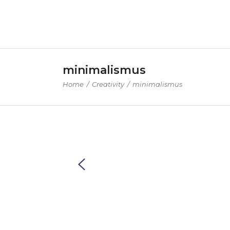
minimalismus
Home
/
Creativity
/
minimalismus