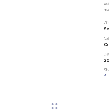
odi
ma
Cli
Se
Ca
Cr
Da
20
Sh