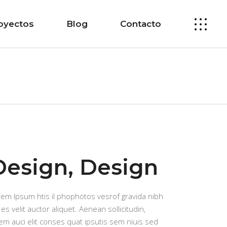
oyectos
Blog
Contacto
Design, Design
rem Ipsum htis il phophotos vesrof gravida nibh
 es velit auctor aliquet. Aenean sollicitudin,
em auci elit conses quat ipsutis sem niuis sed