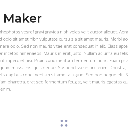
 Maker
phophotos vesrof gravi gravida nibh veles velit auctor aliquet. Aene
d odio sit amet nibh vulputate cursu s a sit amet mauris. Morbi a
rnare odio. Sed non mauris vitae erat consequat in elit. Class apten
er incetos himenaeos. Mauris in erat justo. Nullam ac urna eu fe
 ut imperdiet nisi. Proin condimentum fermentum nunc. Etiam phar
iquam massa nisl quis neque. Suspendisse in orci enim. Dnostra, 
elis dapibus condimentum sit amet a augue. Sed non neque elit. 
am pharetra, erat sed fermentum feugiat, velit mauris egestas q
 enim.