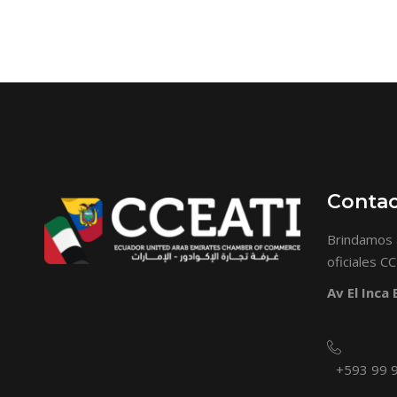
Conta
Brindamos 
oficiales C
Av El Inca
+593 99 