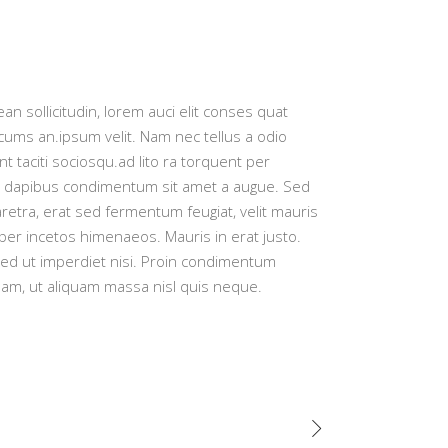
an sollicitudin, lorem auci elit conses quat
ccums an.ipsum velit. Nam nec tellus a odio
t taciti sociosqu.ad lito ra torquent per
lis dapibus condimentum sit amet a augue. Sed
etra, erat sed fermentum feugiat, velit mauris
per incetos himenaeos. Mauris in erat justo.
Sed ut imperdiet nisi. Proin condimentum
uam, ut aliquam massa nisl quis neque.