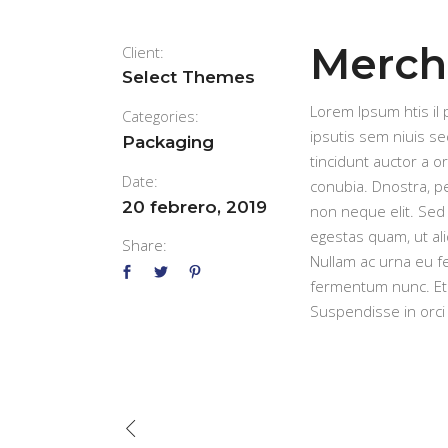
Merch
Client:
Select Themes
Lorem Ipsum htis il 
Categories:
ipsutis sem niuis se
Packaging
tincidunt auctor a o
Date:
conubia. Dnostra, p
20 febrero, 2019
non neque elit. Sed
egestas quam, ut al
Share:
Nullam ac urna eu f
fermentum nunc. Eti
Suspendisse in orci