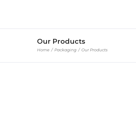
Our Products
Home
/
Packaging
/
Our Products