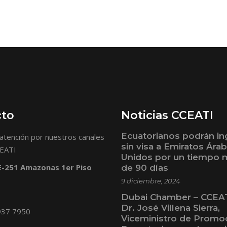
cto
Noticias CCEATI
Ecuatorianos podrán in
atención por nuestros canales
sin visa a Emiratos Ára
CEATI
Unidos por un tiempo
 E-251 Amazonas 1er Piso
de 90 días
9 diciembre, 2024
Dubai Chamber – CCEAT
Dr. José Villena Sierra,
937 7950
Viceministro de Promo