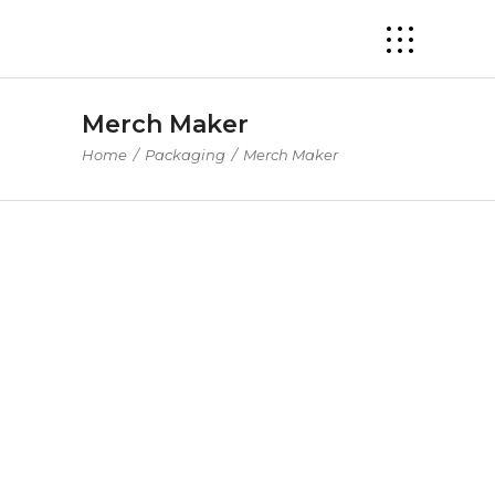
Merch Maker
Home
/
Packaging
/
Merch Maker