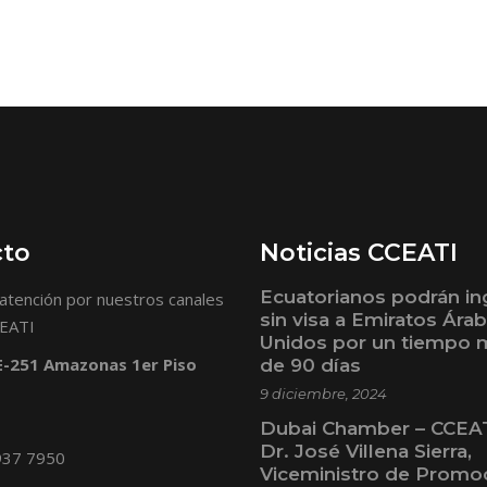
cto
Noticias CCEATI
Ecuatorianos podrán in
atención por nuestros canales
sin visa a Emiratos Ára
CEATI
Unidos por un tiempo
 E-251 Amazonas 1er Piso
de 90 días
9 diciembre, 2024
Dubai Chamber – CCEAT
Dr. José Villena Sierra,
937 7950
Viceministro de Promo