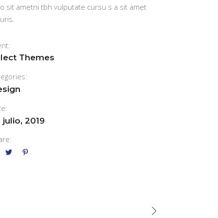
o sit ametni tbh vulputate cursu s a sit amet
uris.
ent:
lect Themes
tegories:
esign
te:
 julio, 2019
are: