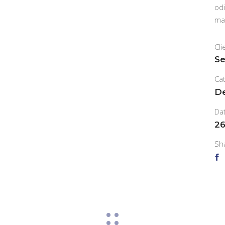
odi
ma
Cli
Se
Ca
D
Da
26
Sh