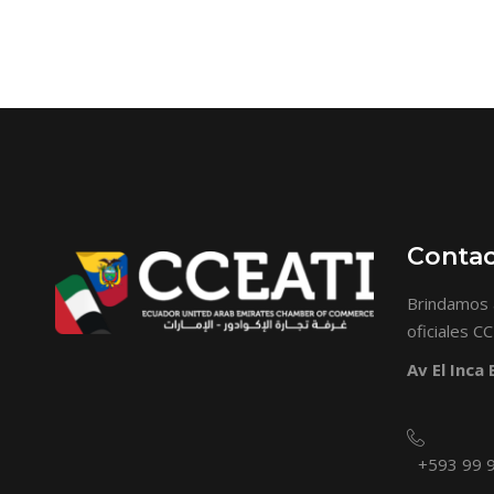
Conta
Brindamos 
oficiales C
Av El Inca
+593 99 