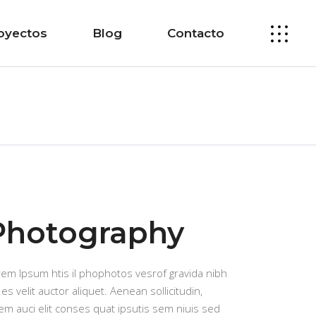
oyectos
Blog
Contacto
Photography
rem Ipsum htis il phophotos vesrof gravida nibh
 es velit auctor aliquet. Aenean sollicitudin,
em auci elit conses quat ipsutis sem niuis sed